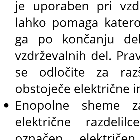
je uporaben pri vzd
lahko pomaga katerok
ga po končanju del
vzdrževalnih del. Pr
se odločite za raz
obstoječe električne in
Enopolne sheme za
električne razdeli
označen električe