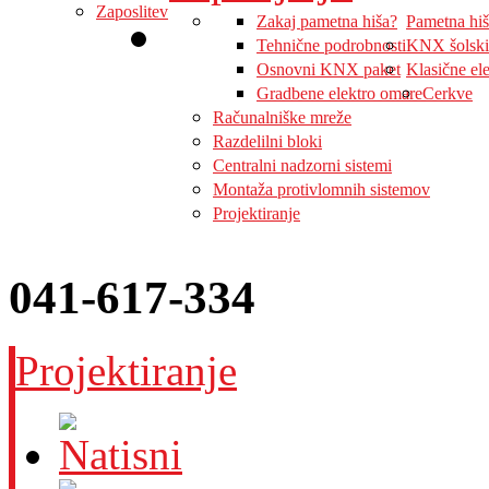
Zaposlitev
Zakaj pametna hiša?
Pametna hi
Tehnične podrobnosti
KNX šolski
Osnovni KNX paket
Klasične ele
Gradbene elektro omare
Cerkve
Računalniške mreže
Razdelilni bloki
Centralni nadzorni sistemi
Montaža protivlomnih sistemov
Projektiranje
041-617-334
Projektiranje