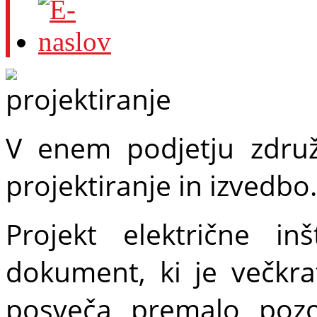
V enem podjetju zdru
projektiranje in izvedbo.
Projekt električne i
dokument, ki je večkr
posveča premalo pozo