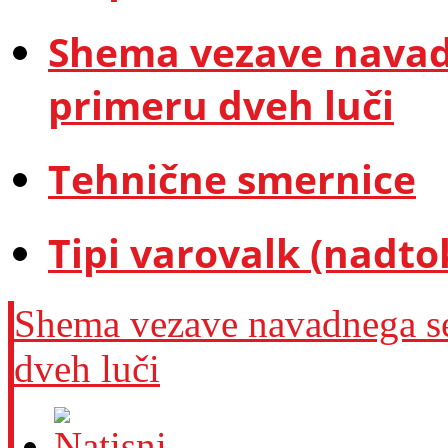
Shema vezave navadn
primeru dveh luči
Tehnične smernice
Tipi varovalk (nadto
Shema vezave navadnega ser
dveh luči