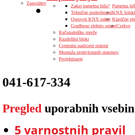
Zaposlitev
Zakaj pametna hiša?
Pametna hi
Tehnične podrobnosti
KNX šolski
Osnovni KNX paket
Klasične ele
Gradbene elektro omare
Cerkve
Računalniške mreže
Razdelilni bloki
Centralni nadzorni sistemi
Montaža protivlomnih sistemov
Projektiranje
041-617-334
Pregled
uporabnih vsebin
5 varnostnih pravil