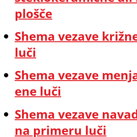
plošče
Shema vezave križne
luči
Shema vezave menja
ene luči
Shema vezave navad
na primeru luči